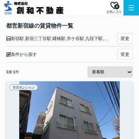
0
お気に入り
都営新宿線の賃貸物件一覧
新宿駅,新宿三丁目駅,曙橋駅,市ケ谷駅,九段下駅,神保町駅,淡路町駅,岩本町駅,馬喰町駅,浜町駅,森下駅,菊川駅,住吉駅,西大島駅,大島駅,東大島駅,船堀駅,一之江駅,瑞江駅,篠崎駅,本八幡駅
変更
条件から探す
変更
1
棟
1
件
賃貸マンション