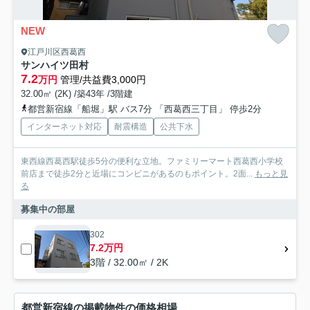
NEW
江戸川区西葛西
サンハイツ田村
7.2
万円
管理/共益費3,000円
32.00㎡ (2K) /築43年 /3階建
都営新宿線「船堀」駅 バス7分 「西葛西三丁目」 停歩2分
インターネット対応
耐震構造
公共下水
東西線西葛西駅徒歩5分の便利な立地。ファミリーマート西葛西小学校
前店まで徒歩2分と近場にコンビニがあるのもポイント。2面...
もっと見
る
募集中の部屋
302
7.2万円
3階 / 32.00㎡ / 2K
都営新宿線の掲載物件の価格相場