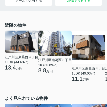
メールで共有する
LINEで共有する
近隣の物件
江戸川区東葛西４丁目
江戸川区南葛西３丁目
1LDK (44.63㎡)
1K (30.89㎡)
13.4
江戸川区東葛西４丁目
万円
8.8
万円
1LDK (49.03㎡)
2
11.1
万円
よく見られている物件