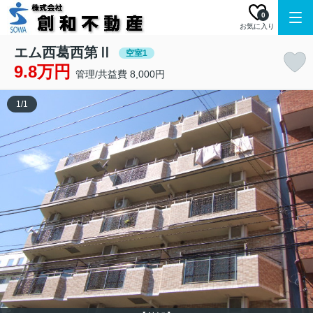
0
お気に入り
エム西葛西第Ⅱ
空室1
9.8万円
管理/共益費 8,000円
1
/
1