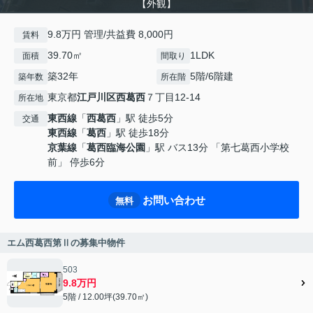
【外観】
9.8万円 管理/共益費 8,000円
賃料
39.70㎡
1LDK
面積
間取り
築32年
5階/6階建
築年数
所在階
東京都
江戸川区
西葛西
７丁目12-14
所在地
東西線
「
西葛西
」駅 徒歩5分
交通
東西線
「
葛西
」駅 徒歩18分
京葉線
「
葛西臨海公園
」駅 バス13分 「第七葛西小学校
前」 停歩6分
お問い合わせ
無料
エム西葛西第Ⅱの募集中物件
503
9.8万円
5階 / 12.00坪(39.70㎡)