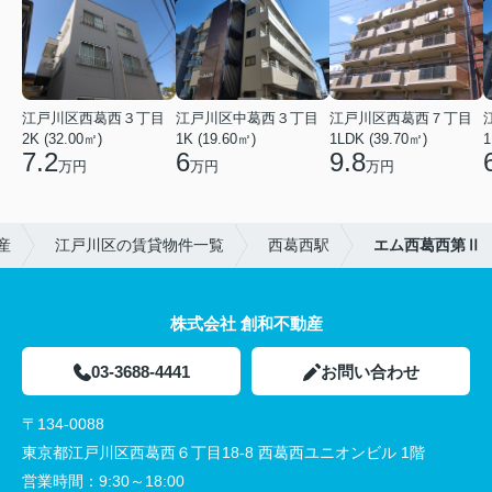
江戸川区西葛西３丁目
江戸川区中葛西３丁目
江戸川区西葛西７丁目
2K (32.00㎡)
1K (19.60㎡)
1LDK (39.70㎡)
1
7.2
6
9.8
万円
万円
万円
産
江戸川区の賃貸物件一覧
西葛西駅
エム西葛西第Ⅱ
株式会社 創和不動産
03-3688-4441
お問い合わせ
〒134-0088
東京都江戸川区西葛西６丁目18-8 西葛西ユニオンビル 1階
営業時間：
9:30～18:00